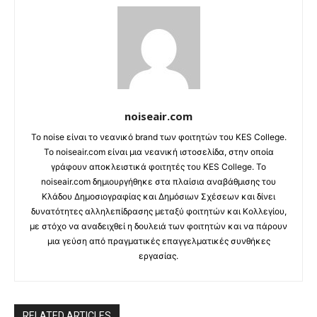
noiseair.com
Το noise είναι το νεανικό brand των φοιτητών του KES College.
Το noiseair.com είναι μια νεανική ιστοσελίδα, στην οποία
γράφουν αποκλειστικά φοιτητές του KES College. Το
noiseair.com δημιουργήθηκε στα πλαίσια αναβάθμισης του
Κλάδου Δημοσιογραφίας και Δημόσιων Σχέσεων και δίνει
δυνατότητες αλληλεπίδρασης μεταξύ φοιτητών και Κολλεγίου,
με στόχο να αναδειχθεί η δουλειά των φοιτητών και να πάρουν
μια γεύση από πραγματικές επαγγελματικές συνθήκες
εργασίας.
RELATED ARTICLES