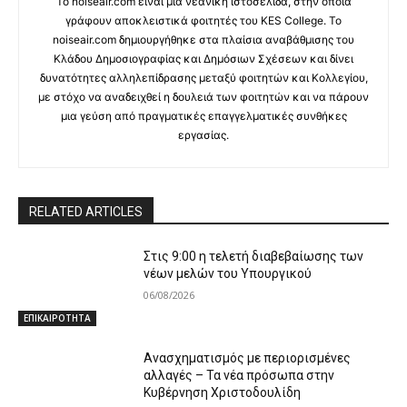
Το noiseair.com είναι μια νεανική ιστοσελίδα, στην οποία
γράφουν αποκλειστικά φοιτητές του KES College. Το
noiseair.com δημιουργήθηκε στα πλαίσια αναβάθμισης του
Κλάδου Δημοσιογραφίας και Δημόσιων Σχέσεων και δίνει
δυνατότητες αλληλεπίδρασης μεταξύ φοιτητών και Κολλεγίου,
με στόχο να αναδειχθεί η δουλειά των φοιτητών και να πάρουν
μια γεύση από πραγματικές επαγγελματικές συνθήκες
εργασίας.
RELATED ARTICLES
Στις 9:00 η τελετή διαβεβαίωσης των
νέων μελών του Υπουργικού
06/08/2026
ΕΠΙΚΑΙΡΟΤΗΤΑ
Ανασχηματισμός με περιορισμένες
αλλαγές – Τα νέα πρόσωπα στην
Κυβέρνηση Χριστοδουλίδη