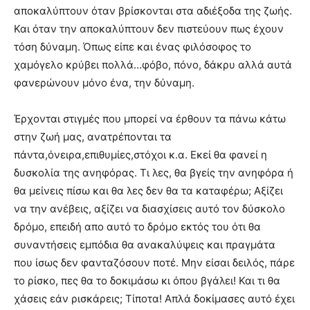
αποκαλύπτουν όταν βρίσκονται στα αδιέξοδα της ζωής.
Και όταν την αποκαλύπτουν δεν πιστεύουν πως έχουν
τόση δύναμη. Όπως είπε και ένας φιλόσοφος το
χαμόγελο κρύβει πολλά…φόβο, πόνο, δάκρυ αλλά αυτά
φανερώνουν μόνο ένα, την δύναμη.
Έρχονται στιγμές που μπορεί να έρθουν τα πάνω κάτω
στην ζωή μας, ανατρέπονται τα
πάντα,όνειρα,επιθυμίες,στόχοι κ.α. Εκεί θα φανεί η
δυσκολία της ανηφόρας. Τι λες, θα βγείς την ανηφόρα ή
θα μείνεις πίσω και θα λες δεν θα τα καταφέρω; Αξίζει
να την ανέβεις, αξίζει να διασχίσεις αυτό τον δύσκολο
δρόμο, επειδή απο αυτό το δρόμο εκτός του ότι θα
συναντήσεις εμπόδια θα ανακαλύψεις και πραγμάτα
που ίσως δεν φανταζόσουν ποτέ. Μην είσαι δειλός, πάρε
το ρίσκο, πες θα το δοκιμάσω κι όπου βγάλει! Και τι θα
χάσεις εάν ρισκάρεις; Τίποτα! Απλά δοκίμασες αυτό έχει