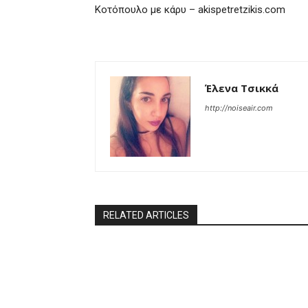
Kοτόπουλο με κάρυ – akispetretzikis.com
Έλενα Τσικκά
http://noiseair.com
RELATED ARTICLES