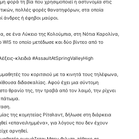
μη φορά τη βία που χρησιμοποιεί η αστυνομία στις
τατικών, πολλές φορές θανατηφόρων, στα οποία
ί άνδρες ή έφηβοι μαύροι.
α, σε ένα Λύκειο της Κολούμπια, στη Νότια Καρολίνα,
ο WIS το οποίο μετέδωσε και δύο βίντεο από το
λέξεις-κλειδιά #AssaultAtSpringValleyHigh
υμμαθητές του κοριτσιού με τα κινητά τους τηλέφωνα,
αίθουσα διδασκαλίας. Αφού έχει μια σύντομη
στο θρανίο της, την τραβά από τον λαιμό, την ρίχνει
ο πάτωμα.
ταση.
ίας της κομητείας Ρίτσλαντ, δήλωσε στη διάρκεια
ηθεί «επανειλημμένα», για λόγους που δεν έχουν
είχε αρνηθεί.
 μαθητές ονομάζεται Μπεν Φιλντς, τέθηκε σε