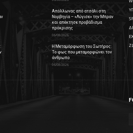
W
Υ
Απόλλωνας από ατσάλι στη
αν
Νορβηγία – «Λύγισε» την Μπραν
S
και απέκτησε προβάδισμα
Δ
πρόκρισης
06/08/2026
Ε
Ζ
:
Η Μεταμόρφωση του Σωτήρος:
ν
Το φως που μεταμορφώνει τον
άνθρωπο
06/08/2026
F