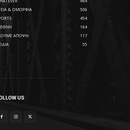
HATEVER
964
ΓΕΙΑ & ΟΜΟΡΦΙΑ
506
PORTS
454
ΙΕΘΝΗ
164
ΧΟΥΜΕ ΑΠΟΨΗ
117
ΩΔΙΑ
55
OLLOW US