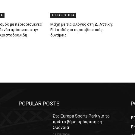
ΤΑ
ΕΠΙΚΑΙΡΟΤΗΤΑ
σμός με περιορισμένες
Μάχη με τις φλόγες στη Δ. Αττική:
Τα νέα πρόσωπα στην
Επί ποδός οι πυροσβεστικές
Χριστοδουλίδη
δυνάμεις
POPULAR POSTS
P
Στο Europa Sports Park για το
Ε
πρώτο βήμα πρόκρισης η
E
Ομόνοια
06/08/2026