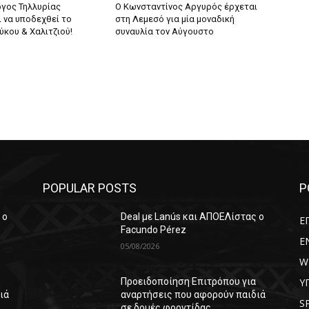
γος Τηλλυρίας
Ο Κωνσταντίνος Αργυρός έρχεται
 να υποδεχθεί το
στη Λεμεσό για μία μοναδική
ύκου & Χαλιτζιού!
συναυλία τον Αύγουστο
POPULAR POSTS
P
 ο
Deal με Lanús και ΑΠΟΕΛίστας ο
Ε
Facundo Pérez
E
05/08/2026
W
Υ
Προειδοποίηση Επιτρόπου για
ιά
αναρτήσεις που αφορούν παιδιά
S
σε δομές φροντίδας