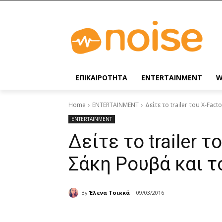
ΕΠΙΚΑΙΡΟΤΗΤΑ
ENTERTAINMENT
W
Home
ENTERTAINMENT
Δείτε το trailer του X-Fact
ENTERTAINMENT
Δείτε το trailer τ
Σάκη Ρουβά και τ
By
Έλενα Τσικκά
09/03/2016
Share