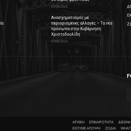
Δ
05/08/2026
Ε
Ανασχηματισμός με
έα
περιορισμένες αλλαγές – Τα νέα
Ζ
πρόσωπα στην Κυβέρνηση
Χριστοδουλίδη
05/08/2026
F
ΑΡΧΙΚΗ
ΕΠΙΚΑΙΡΟΤΗΤΑ
ΔΙΕΘΝ
ΕΧΟΥΜΕ ΑΠΟΨΗ
ΖΩΔΙΑ
WHAT