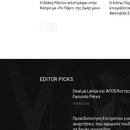
Η Ελένη Ράντου επιστρέφει στην
Ο Κάτω Πύρ
Κύπρο με «Το Πάρτι της ζωής μου»
ετοιμάζεται
Φεστιβάλ Σ
EDITOR PICKS
Deal με Lanús και ΑΠΟΕΛίστας
Facundo Pérez
05/08/2026
Προειδοποίηση Επιτρόπου για
αναρτήσεις που αφορούν παιδ
σε δομές φροντίδας