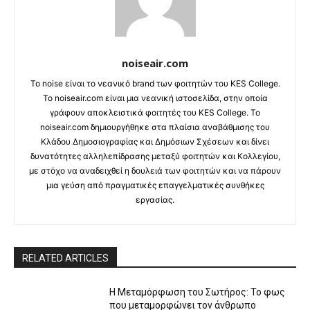
noiseair.com
Το noise είναι το νεανικό brand των φοιτητών του KES College.
Το noiseair.com είναι μια νεανική ιστοσελίδα, στην οποία
γράφουν αποκλειστικά φοιτητές του KES College. Το
noiseair.com δημιουργήθηκε στα πλαίσια αναβάθμισης του
Κλάδου Δημοσιογραφίας και Δημόσιων Σχέσεων και δίνει
δυνατότητες αλληλεπίδρασης μεταξύ φοιτητών και Κολλεγίου,
με στόχο να αναδειχθεί η δουλειά των φοιτητών και να πάρουν
μια γεύση από πραγματικές επαγγελματικές συνθήκες
εργασίας.
RELATED ARTICLES
Η Μεταμόρφωση του Σωτήρος: Το φως
που μεταμορφώνει τον άνθρωπο