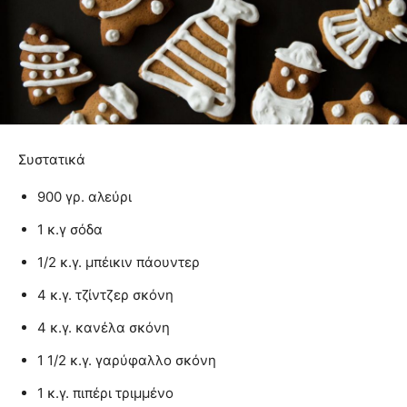
Συστατικά
900 γρ. αλεύρι
1 κ.γ σόδα
1/2 κ.γ. μπέικιν πάουντερ
4 κ.γ. τζίντζερ σκόνη
4 κ.γ. κανέλα σκόνη
1 1/2 κ.γ. γαρύφαλλο σκόνη
1 κ.γ. πιπέρι τριμμένο