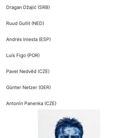
Dragan Džajić (SRB)
Ruud Gullit (NED)
Andrés Iniesta (ESP)
Luís Figo (POR)
Pavel Nedvěd (CZE)
Günter Netzer (GER)
Antonín Panenka (CZE)