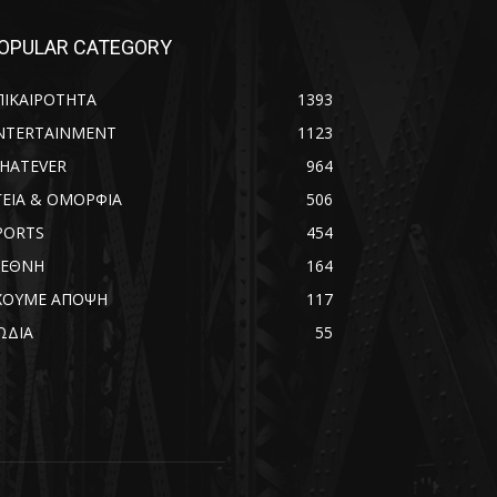
OPULAR CATEGORY
ΠΙΚΑΙΡΟΤΗΤΑ
1393
NTERTAINMENT
1123
HATEVER
964
ΓΕΙΑ & ΟΜΟΡΦΙΑ
506
PORTS
454
ΙΕΘΝΗ
164
ΧΟΥΜΕ ΑΠΟΨΗ
117
ΩΔΙΑ
55