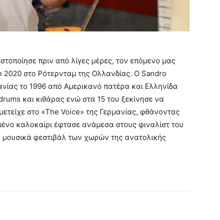
στοποίησε πριν από λίγες μέρες, τον επόμενο μας
n 2020 στο Ρότερνταμ της Ολλανδίας. Ο Sandro
ανίας το 1996 από Αμερικανό πατέρα και Ελληνίδα
drums και κιθάρας ενώ στα 15 του ξεκίνησε να
μμετείχε στο «The Voice» της Γερμανίας, φθάνοντας
σμένο καλοκαίρι έφτασε ανάμεσα στους φιναλίστ του
α μουσικά φεστιβάλ των χωρών της ανατολικής