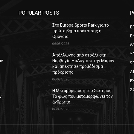
POPULAR POSTS
P
Στο Europa Sports Park για το
Ε
πρώτο βήμα πρόκρισης η
E
Ομόνοια
06/08/2026
W
Υ
Απόλλωνας από ατσάλι στη
αν
Νορβηγία – «Λύγισε» την Μπραν
S
και απέκτησε προβάδισμα
Δ
πρόκρισης
06/08/2026
Ε
Ζ
:
Η Μεταμόρφωση του Σωτήρος:
ν
Το φως που μεταμορφώνει τον
άνθρωπο
06/08/2026