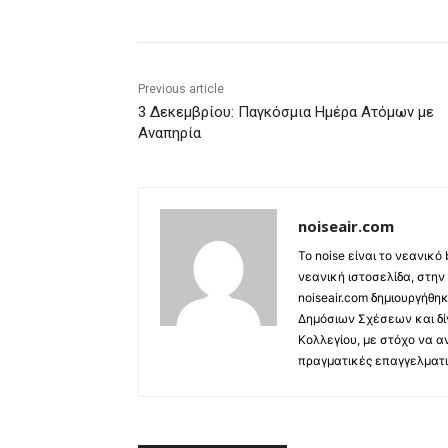
Previous article
3 Δεκεμβρίου: Παγκόσμια Ημέρα Ατόμων με
Αναπηρία
noiseair.com
Το noise είναι το νεανικό
νεανική ιστοσελίδα, στην
noiseair.com δημιουργήθη
Δημόσιων Σχέσεων και δί
Κολλεγίου, με στόχο να α
πραγματικές επαγγελματι