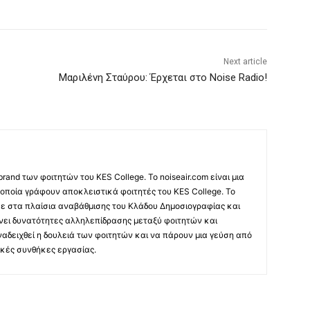
Next article
Μαριλένη Σταύρου: Έρχεται στο Noise Radio!
 brand των φοιτητών του KES College. Το noiseair.com είναι μια
 οποία γράφουν αποκλειστικά φοιτητές του KES College. Το
κε στα πλαίσια αναβάθμισης του Κλάδου Δημοσιογραφίας και
νει δυνατότητες αλληλεπίδρασης μεταξύ φοιτητών και
ναδειχθεί η δουλειά των φοιτητών και να πάρουν μια γεύση από
κές συνθήκες εργασίας.