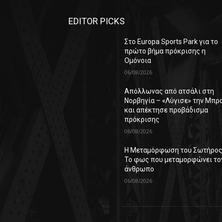
EDITOR PICKS
Στο Europa Sports Park για το
πρώτο βήμα πρόκρισης η
Ομόνοια
06/08/2026
Απόλλωνας από ατσάλι στη
Νορβηγία – «Λύγισε» την Μπρ
και απέκτησε προβάδισμα
πρόκρισης
06/08/2026
Η Μεταμόρφωση του Σωτήρος
Το φως που μεταμορφώνει το
άνθρωπο
06/08/2026