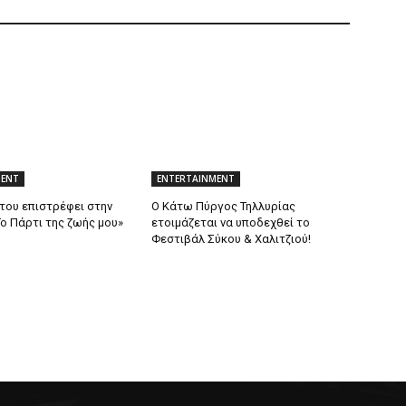
MENT
ENTERTAINMENT
ντου επιστρέφει στην
Ο Κάτω Πύργος Τηλλυρίας
ο Πάρτι της ζωής μου»
ετοιμάζεται να υποδεχθεί το
Φεστιβάλ Σύκου & Χαλιτζιού!