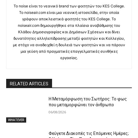
Το noise είναι το νεανικό brand των φοιτητών του KES College.
Το noiseair.com είναι μια νεανική ιστοσελίδα, στην οποία
γράφουν αποκλειστικά φοιτητές του KES College. Το
noiseair.com δημιουργήθηκε στα πλαίσια αναβάθμισης του
Κλάδου Δημοσιογραφίας και Δημόσιων Σχέσεων και δίνει
δυνατότητες αλληλεπίδρασης μεταξύ φοιτητών και Κολλεγίου,
με στόχο να αναδειχθεί η δουλειά των φοιτητών και να πάρουν
μια γεύση από πραγματικές επαγγελματικές συνθήκες
εργασίας.
RELATED ARTICLES
Η Μεταμόρφωση του Σωτήρος: Το φως
που μεταμορφώνει τον άνθρωπο
06/08/2026
WHATEVER
Φεύγετε Διακοπές τις Επόμενες Ημέρες;