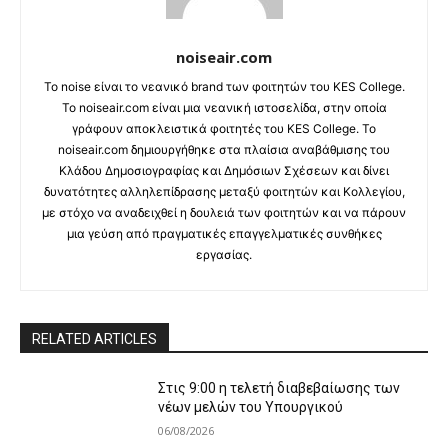
noiseair.com
Το noise είναι το νεανικό brand των φοιτητών του KES College.
Το noiseair.com είναι μια νεανική ιστοσελίδα, στην οποία
γράφουν αποκλειστικά φοιτητές του KES College. Το
noiseair.com δημιουργήθηκε στα πλαίσια αναβάθμισης του
Κλάδου Δημοσιογραφίας και Δημόσιων Σχέσεων και δίνει
δυνατότητες αλληλεπίδρασης μεταξύ φοιτητών και Κολλεγίου,
με στόχο να αναδειχθεί η δουλειά των φοιτητών και να πάρουν
μια γεύση από πραγματικές επαγγελματικές συνθήκες
εργασίας.
RELATED ARTICLES
Στις 9:00 η τελετή διαβεβαίωσης των
νέων μελών του Υπουργικού
06/08/2026