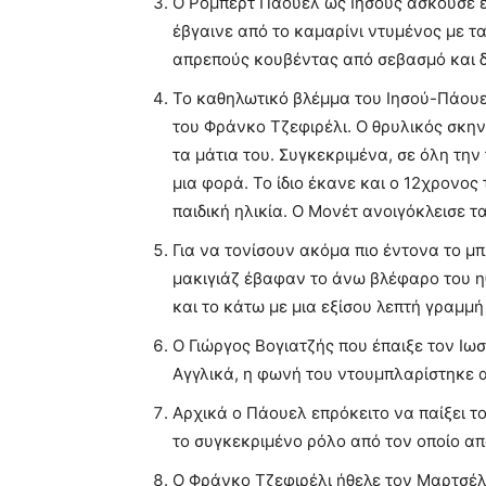
Ο Ρόμπερτ Πάουελ ως Ιησούς ασκούσε ε
έβγαινε από το καμαρίνι ντυμένος με τ
απρεπούς κουβέντας από σεβασμό και δ
Το καθηλωτικό βλέμμα του Ιησού-Πάουε
του Φράνκο Τζεφιρέλι. Ο θρυλικός σκην
τα μάτια του. Συγκεκριμένα, σε όλη την
μια φορά. Το ίδιο έκανε και ο 12χρονο
παιδική ηλικία. Ο Μονέτ ανοιγόκλεισε τ
Για να τονίσουν ακόμα πιο έντονα το μ
μακιγιάζ έβαφαν το άνω βλέφαρο του η
και το κάτω με μια εξίσου λεπτή γραμμή
Ο Γιώργος Βογιατζής που έπαιξε τον Ιω
Αγγλικά, η φωνή του ντουμπλαρίστηκε 
Αρχικά ο Πάουελ επρόκειτο να παίξει το
το συγκεκριμένο ρόλο από τον οποίο α
Ο Φράνκο Τζεφιρέλι ήθελε τον Μαρτσέλο