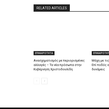
RELATED ARTICLES
ΕΠΙΚΑΙΡΟΤΗΤΑ
ΕΠΙΚΑΙΡΟΤΗ
Ανασχηματισμός με περιορισμένες
Μάχη με τις
αλλαγές – Τα νέα πρόσωπα στην
Επί ποδός 
Κυβέρνηση Χριστοδουλίδη
δυνάμεις