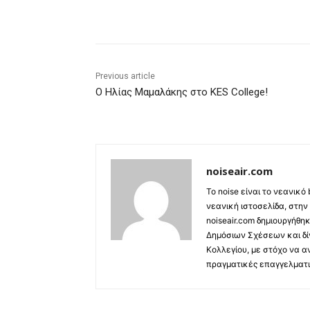
Share
Previous article
O Ηλίας Μαμαλάκης στο KES College!
noiseair.com
Το noise είναι το νεανικό
νεανική ιστοσελίδα, στην
noiseair.com δημιουργήθη
Δημόσιων Σχέσεων και δί
Κολλεγίου, με στόχο να α
πραγματικές επαγγελματι