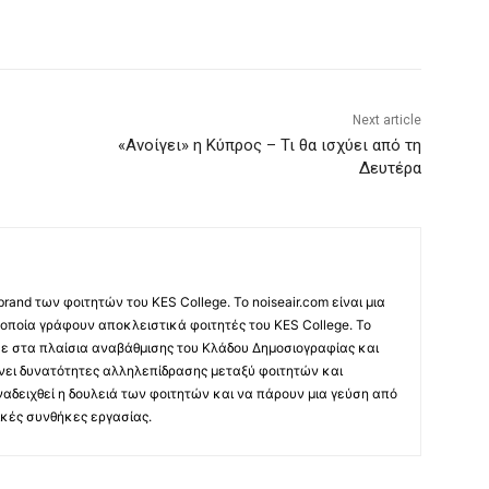
Next article
«Ανοίγει» η Κύπρος – Τι θα ισχύει από τη
Δευτέρα
 brand των φοιτητών του KES College. Το noiseair.com είναι μια
 οποία γράφουν αποκλειστικά φοιτητές του KES College. Το
κε στα πλαίσια αναβάθμισης του Κλάδου Δημοσιογραφίας και
νει δυνατότητες αλληλεπίδρασης μεταξύ φοιτητών και
ναδειχθεί η δουλειά των φοιτητών και να πάρουν μια γεύση από
κές συνθήκες εργασίας.