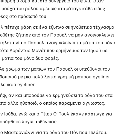
πιρροή ακόμα και στο συνεργείο του φιλμ. Όταν
α ρούχα του ρόλου αμέσως σταμάταγε κάθε είδος
έος στο πρόσωπό του.
λ πέτυχε χάρη σε ένα έξυπνο σκηνοθετικό τέχνασμα
οθέτης ζήτησε από τον Πάουελ να μην ανοιγοκλείνει
 τηλεταινία ο Πάουελ ανοιγοκλείνει τα μάτια του μόνο
ς τότε Λορέντσο Μονέτ που ερμήνευσε τον Ιησού σε
α μάτια του μόνο δυο φορές.
πλε χρώμα των ματιών του Πάουελ οι υπεύθυνοι του
θοποιού με μια πολύ λεπτή γραμμή μαύρου eyeliner
 λευκού eyeliner.
σήφ, αν και μπορούσε να ερμηνεύσει το ρόλο του στα
από άλλο ηθοποιό, ο οποίος παραμένει άγνωστος.
ν Ιούδα, ενώ και ο Πίτερ Ο’ Τουλ έκανε κάστινγκ για
ποσύρθηκε λόγω ασθένειας.
 Μαστρογιάννι για το ρόλο του Πόντιου Πιλάτου.