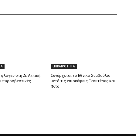
ΤΑ
ΕΠΙΚΑΙΡΟΤΗΤΑ
 φλόγες στη Δ. Αττική:
Συνέρχεται το Εθνικό Συμβούλιο
οι πυροσβεστικές
μετά τις επισκέψεις Γκουτέρες και
Φίτο