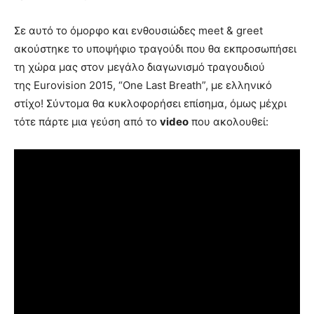
Σε αυτό το όμορφο και ενθουσιώδες meet & greet
ακούστηκε το υποψήφιο τραγούδι που θα εκπροσωπήσει
τη χώρα μας στον μεγάλο διαγωνισμό τραγουδιού
της Eurovision 2015, “One Last Breath”, με ελληνικό
στίχο! Σύντομα θα κυκλοφορήσει επίσημα, όμως μέχρι
τότε πάρτε μια γεύση από το
video
που ακολουθεί: