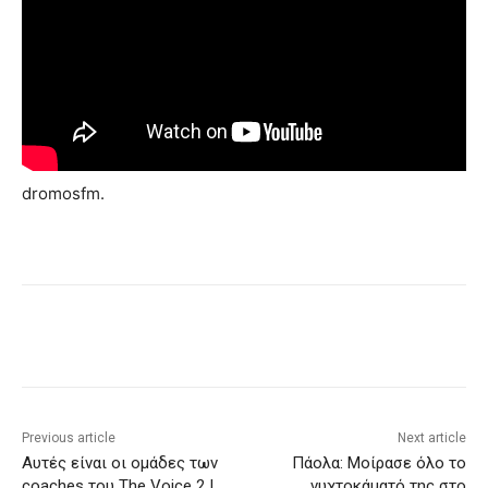
dromosfm.
Previous article
Next article
Αυτές είναι οι ομάδες των
Πάολα: Mοίρασε όλο το
coaches του The Voice 2 !
νυχτοκάματό της στο