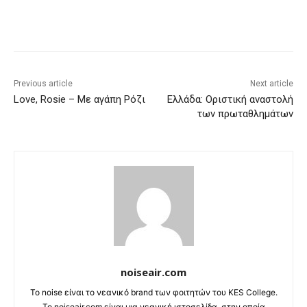
Previous article
Next article
Love, Rosie – Με αγάπη Ρόζι
Ελλάδα: Οριστική αναστολή
των πρωταθλημάτων
noiseair.com
Το noise είναι το νεανικό brand των φοιτητών του KES College.
Το noiseair.com είναι μια νεανική ιστοσελίδα, στην οποία