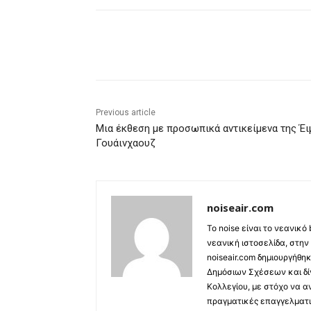
Share
Previous article
Μια έκθεση με προσωπικά αντικείμενα της Έι
Γουάινχαουζ
noiseair.com
Το noise είναι το νεανικό
νεανική ιστοσελίδα, στην
noiseair.com δημιουργήθη
Δημόσιων Σχέσεων και δί
Κολλεγίου, με στόχο να α
πραγματικές επαγγελματι