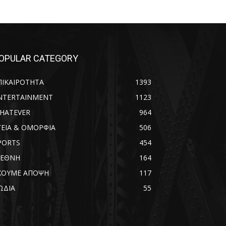
OPULAR CATEGORY
ΠΙΚΑΙΡΟΤΗΤΑ
1393
NTERTAINMENT
1123
HATEVER
964
ΓΕΙΑ & ΟΜΟΡΦΙΑ
506
PORTS
454
ΙΕΘΝΗ
164
ΧΟΥΜΕ ΑΠΟΨΗ
117
ΩΔΙΑ
55