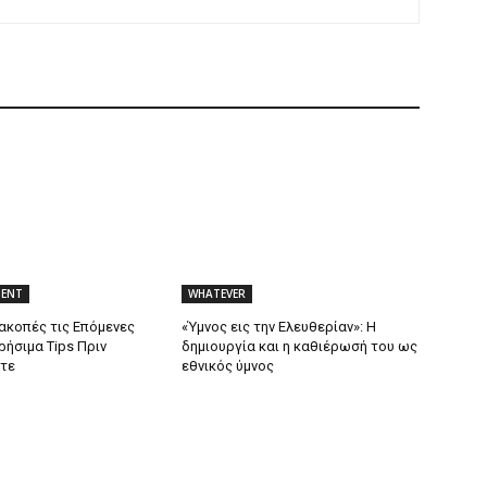
MENT
WHATEVER
ακοπές τις Επόμενες
«Ύμνος εις την Ελευθερίαν»: Η
ρήσιμα Tips Πριν
δημιουργία και η καθιέρωσή του ως
τε
εθνικός ύμνος