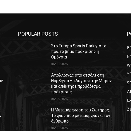
POPULAR POSTS
P
Στο Europa Sports Park για το
Ε
πρώτο βήμα πρόκρισης η
E
Ομόνοια
06/08/2026
W
Υ
Απόλλωνας από ατσάλι στη
αν
Νορβηγία – «Λύγισε» την Μπραν
S
και απέκτησε προβάδισμα
Δ
πρόκρισης
06/08/2026
Ε
Ζ
:
Η Μεταμόρφωση του Σωτήρος:
ν
Το φως που μεταμορφώνει τον
άνθρωπο
06/08/2026