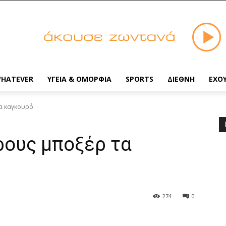
HATEVER
ΥΓΕΙΑ & ΟΜΟΡΦΙΑ
SPORTS
ΔΙΕΘΝΗ
ΕΧΟ
α καγκουρό
ρους μποξέρ τα
274
0