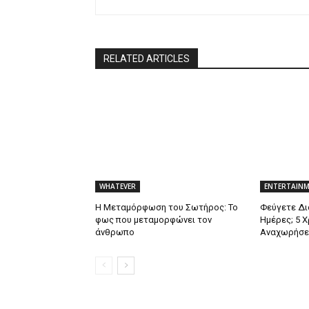
RELATED ARTICLES
WHATEVER
ENTERTAIN
Η Μεταμόρφωση του Σωτήρος: Το
Φεύγετε Δι
φως που μεταμορφώνει τον
Ημέρες; 5 Χ
άνθρωπο
Αναχωρήσε