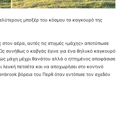
καλύτερους μποξέρ του κόσμου τα καγκουρό της
ς στον αέρα, αυτές τις στιγμές «μάχης» αποτύπωσε
Ως συνήθως ο καβγάς έγινε για ένα θηλυκό καγκουρό
νώς μάχη μέχρι θανάτου αλλά ο ηττημένος αποφάσισε
ει λευκή πετσέτα και να αποχωρήσει στο κοντινό
lenbrook βόρεια του Περθ όταν εντόπισε τον σχεδόν