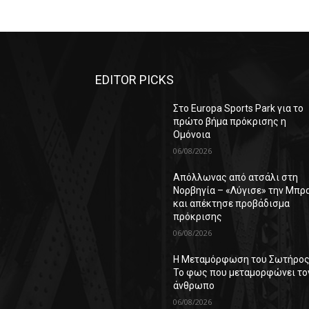
EDITOR PICKS
Στο Europa Sports Park για το
πρώτο βήμα πρόκρισης η
Ομόνοια
06/08/2026
Απόλλωνας από ατσάλι στη
Νορβηγία – «Λύγισε» την Μπρ
και απέκτησε προβάδισμα
πρόκρισης
06/08/2026
Η Μεταμόρφωση του Σωτήρος
Το φως που μεταμορφώνει το
άνθρωπο
06/08/2026