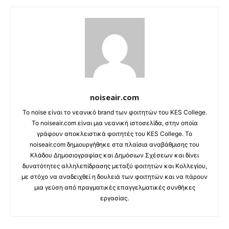
noiseair.com
Το noise είναι το νεανικό brand των φοιτητών του KES College.
Το noiseair.com είναι μια νεανική ιστοσελίδα, στην οποία
γράφουν αποκλειστικά φοιτητές του KES College. Το
noiseair.com δημιουργήθηκε στα πλαίσια αναβάθμισης του
Κλάδου Δημοσιογραφίας και Δημόσιων Σχέσεων και δίνει
δυνατότητες αλληλεπίδρασης μεταξύ φοιτητών και Κολλεγίου,
με στόχο να αναδειχθεί η δουλειά των φοιτητών και να πάρουν
μια γεύση από πραγματικές επαγγελματικές συνθήκες
εργασίας.