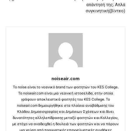
απάντησή της; Απλά
συγκινητική(βίντεο)
noiseair.com
Το noise είναι το νεανικό brand των φοιτητών του KES College.
Το noiseair.com είναι μια νεανική ιστοσελίδα, στην οποία
γράφουν αποκλειστικά φοιτητές του KES College. Το
noiseair.com δημιουργήθηκε στα πλαίσια αναβάθμισης του
Κλάδου Δημοσιογραφίας και Δημόσιων Σχέσεων και δίνει
δυνατότητες αλληλεπίδρασης μεταξύ φοιτητών και Κολλεγίου,
με στόχο να αναδειχθεί η δουλειά των φοιτητών και να πάρουν
μια γεύση από πραγματικές επαγγελματικές συνθήκες