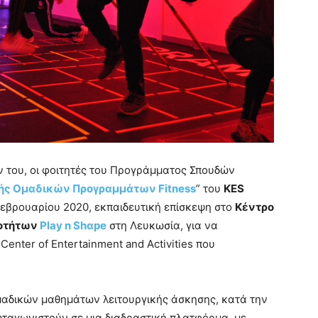
ν του, oι φοιτητές του Προγράμματος Σπουδών
ής Ομαδικών Προγραμμάτων Fitness
” του
KES
εβρουαρίου 2020, εκπαιδευτική επίσκεψη στο
Κέντρο
ιοτήτων
Play n Shαpe
στη Λευκωσία, για να
Center of Εntertainment and Αctivities που
ομαδικών μαθημάτων λειτουργικής άσκησης, κατά την
ρωταγωνιστούν σε μια διαδραστική πλατφόρμα, με