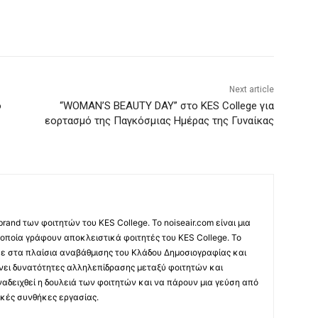
Next article
ο
“WOMAN’S BEAUTY DAY” στο KES College για
εορτασμό της Παγκόσμιας Ημέρας της Γυναίκας
 brand των φοιτητών του KES College. Το noiseair.com είναι μια
 οποία γράφουν αποκλειστικά φοιτητές του KES College. Το
κε στα πλαίσια αναβάθμισης του Κλάδου Δημοσιογραφίας και
νει δυνατότητες αλληλεπίδρασης μεταξύ φοιτητών και
ναδειχθεί η δουλειά των φοιτητών και να πάρουν μια γεύση από
κές συνθήκες εργασίας.