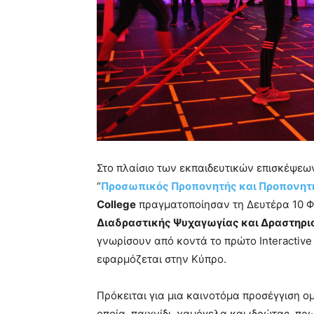
Στο πλαίσιο των εκπαιδευτικών επισκέψεω
“
Προσωπικός Προπονητής και Προπονητ
College
πραγματοποίησαν τη Δευτέρα 10 Φ
Διαδραστικής Ψυχαγωγίας και Δραστηρ
γνωρίσουν από κοντά το πρώτο Ιnteractive 
εφαρμόζεται στην Κύπρο.
Πρόκειται για μια καινοτόμα προσέγγιση 
οποία, παιχνίδι, χαμόγελα και ιδρώτας, π