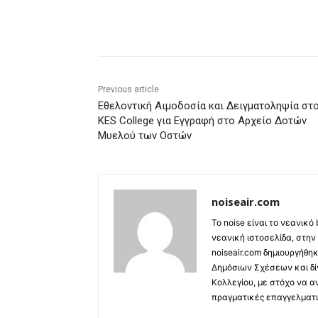
Share
Previous article
Εθελοντική Αιμοδοσία και Δειγματοληψία στ
KES College για Εγγραφή στο Αρχείο Δοτών
Μυελού των Οστών
noiseair.com
Το noise είναι το νεανικό
νεανική ιστοσελίδα, στην
noiseair.com δημιουργήθη
Δημόσιων Σχέσεων και δί
Κολλεγίου, με στόχο να α
πραγματικές επαγγελματι