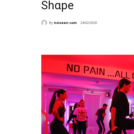
Shαpe
By
noiseair.com
24/02/2020
Share