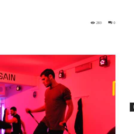
283
0