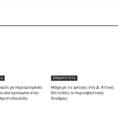
ΤΑ
ΕΠΙΚΑΙΡΟΤΗΤΑ
σμός με περιορισμένες
Μάχη με τις φλόγες στη Δ. Αττική:
Τα νέα πρόσωπα στην
Επί ποδός οι πυροσβεστικές
Χριστοδουλίδη
δυνάμεις