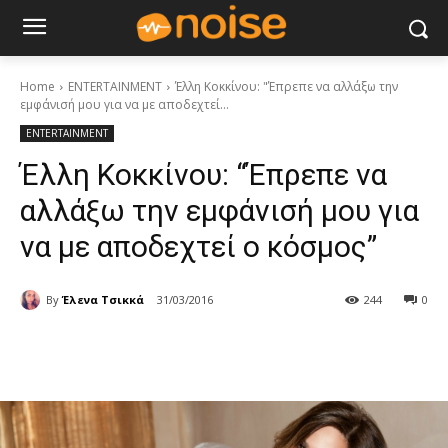
Home
ENTERTAINMENT
Έλλη Κοκκίνου: "Έπρεπε να αλλάξω την
εμφάνισή μου για να με αποδεχτεί...
ENTERTAINMENT
Έλλη Κοκκίνου: “Έπρεπε να
αλλάξω την εμφάνισή μου για
να με αποδεχτεί ο κόσμος”
By
Έλενα Τσικκά
31/03/2016
244
0