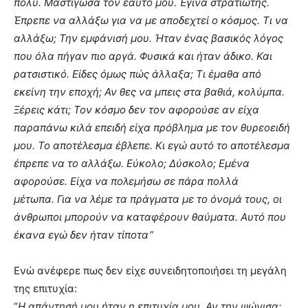
πολύ. Μαστίγωσα τον εαυτό μου. Έγινα στρατιώτης.
Έπρεπε να αλλάξω για να με αποδεχτεί ο κόσμος. Τι να
αλλάξω; Την εμφάνισή μου. Ήταν ένας βασικός λόγος
που όλα πήγαν πιο αργά. Φυσικά και ήταν άδικο. Και
ρατσιστικό. Είδες όμως πώς άλλαξα; Τι έμαθα από
εκείνη την εποχή; Αν θες να μπεις στα βαθιά, κολύμπα.
Ξέρεις κάτι; Τον κόσμο δεν τον αφορούσε αν είχα
παραπάνω κιλά επειδή είχα πρόβλημα με τον θυρεοειδή
μου. Το αποτέλεσμα έβλεπε. Κι εγώ αυτό το αποτέλεσμα
έπρεπε να το αλλάξω. Εύκολο; Δύσκολο; Εμένα
αφορούσε. Είχα να πολεμήσω σε πάρα πολλά
μέτωπα. Για να λέμε τα πράγματα με το όνομά τους, οι
άνθρωποι μπορούν να καταφέρουν θαύματα. Αυτό που
έκανα εγώ δεν ήταν τίποτα”
Ενώ ανέφερε πως δεν είχε συνειδητοποιήσει τη μεγάλη
της επιτυχία:
“
Η απάντησή μου ήταν η επιτυχία μου. Αν την ψώνισα;