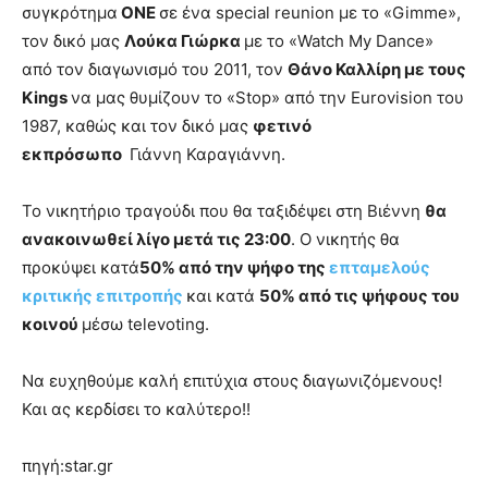
συγκρότημα
ONE
σε ένα special reunion με το «Gimme»,
τον δικό μας
Λούκα Γιώρκα
με το «Watch My Dance»
από τον διαγωνισμό του 2011, τον
Θάνο Καλλίρη με τους
Kings
να μας θυμίζουν το «Stop» από την Eurovision του
1987, καθώς και τον δικό μας
φετινό
εκπρόσωπο
Γιάννη Καραγιάννη.
Το νικητήριο τραγούδι που θα ταξιδέψει στη Βιέννη
θα
ανακοινωθεί λίγο μετά τις 23:00
. Ο νικητής θα
προκύψει κατά
50% από την ψήφο της
επταμελούς
κριτικής επιτροπής
και κατά
50% από τις ψήφους του
κοινού
μέσω televoting.
Να ευχηθούμε καλή επιτύχια στους διαγωνιζόμενους!
Και ας κερδίσει το καλύτερο!!
πηγή:star.gr