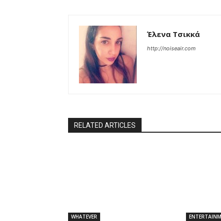
Έλενα Τσικκά
http://noiseair.com
RELATED ARTICLES
WHATEVER
ENTERTAIN