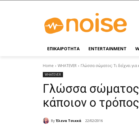
ΕΠΙΚΑΙΡΟΤΗΤΑ
ENTERTAINMENT
W
Home
WHATEVER
Γλώσσα σώματος: Τι δείχνει για
WHATEVER
Γλώσσα σώματος: 
κάποιον ο τρόπος
By
Έλενα Τσικκά
22/02/2016
Share