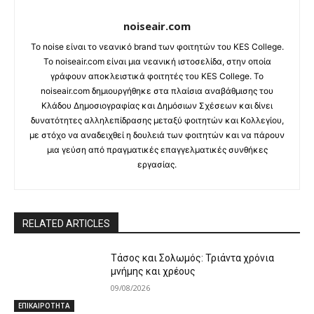
noiseair.com
Το noise είναι το νεανικό brand των φοιτητών του KES College.
Το noiseair.com είναι μια νεανική ιστοσελίδα, στην οποία
γράφουν αποκλειστικά φοιτητές του KES College. Το
noiseair.com δημιουργήθηκε στα πλαίσια αναβάθμισης του
Κλάδου Δημοσιογραφίας και Δημόσιων Σχέσεων και δίνει
δυνατότητες αλληλεπίδρασης μεταξύ φοιτητών και Κολλεγίου,
με στόχο να αναδειχθεί η δουλειά των φοιτητών και να πάρουν
μια γεύση από πραγματικές επαγγελματικές συνθήκες
εργασίας.
RELATED ARTICLES
Τάσος και Σολωμός: Τριάντα χρόνια
μνήμης και χρέους
09/08/2026
ΕΠΙΚΑΙΡΟΤΗΤΑ