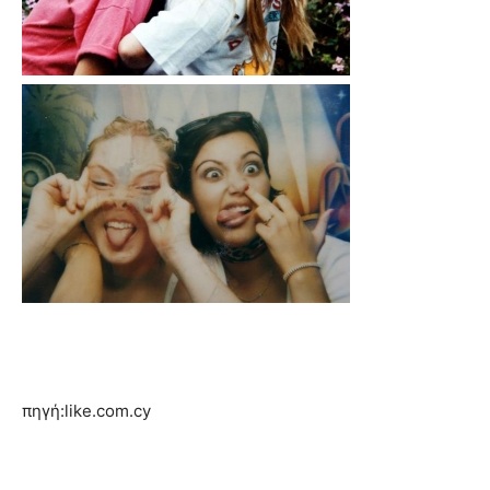
πηγή:like.com.cy