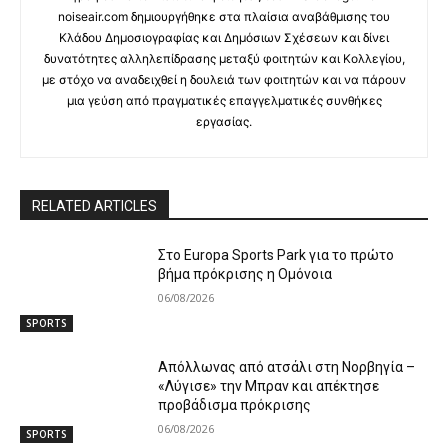
noiseair.com δημιουργήθηκε στα πλαίσια αναβάθμισης του
Κλάδου Δημοσιογραφίας και Δημόσιων Σχέσεων και δίνει
δυνατότητες αλληλεπίδρασης μεταξύ φοιτητών και Κολλεγίου,
με στόχο να αναδειχθεί η δουλειά των φοιτητών και να πάρουν
μια γεύση από πραγματικές επαγγελματικές συνθήκες
εργασίας.
RELATED ARTICLES
Στο Europa Sports Park για το πρώτο
βήμα πρόκρισης η Ομόνοια
06/08/2026
SPORTS
Απόλλωνας από ατσάλι στη Νορβηγία –
«Λύγισε» την Μπραν και απέκτησε
προβάδισμα πρόκρισης
06/08/2026
SPORTS