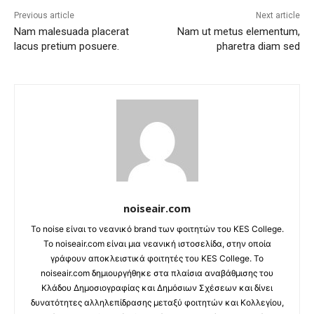
Previous article
Next article
Nam malesuada placerat
Nam ut metus elementum,
lacus pretium posuere.
pharetra diam sed
noiseair.com
Το noise είναι το νεανικό brand των φοιτητών του KES College.
Το noiseair.com είναι μια νεανική ιστοσελίδα, στην οποία
γράφουν αποκλειστικά φοιτητές του KES College. Το
noiseair.com δημιουργήθηκε στα πλαίσια αναβάθμισης του
Κλάδου Δημοσιογραφίας και Δημόσιων Σχέσεων και δίνει
δυνατότητες αλληλεπίδρασης μεταξύ φοιτητών και Κολλεγίου,