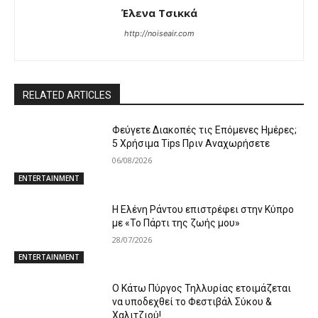
Έλενα Τσικκά
http://noiseair.com
RELATED ARTICLES
Φεύγετε Διακοπές τις Επόμενες Ημέρες;
5 Χρήσιμα Tips Πριν Αναχωρήσετε
06/08/2026
ENTERTAINMENT
Η Ελένη Ράντου επιστρέφει στην Κύπρο
με «Το Πάρτι της ζωής μου»
28/07/2026
ENTERTAINMENT
Ο Κάτω Πύργος Τηλλυρίας ετοιμάζεται
να υποδεχθεί το Φεστιβάλ Σύκου &
Χαλιτζιού!