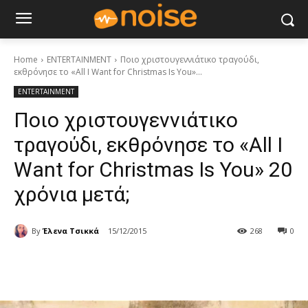
Home
ENTERTAINMENT
Ποιο χριστουγεννιάτικο τραγούδι,
εκθρόνησε το «All I Want for Christmas Is You»...
ENTERTAINMENT
Ποιο χριστουγεννιάτικο
τραγούδι, εκθρόνησε το «All I
Want for Christmas Is You» 20
χρόνια μετά;
By
Έλενα Τσικκά
15/12/2015
268
0