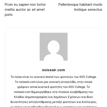
Proin eu sapien non tortor
Pellentesque habitant morbi
mattis auctor ac sit amet
tristique senectus
justo
noiseair.com
Το noise είναι το νεανικό brand των φοιτητών του KES College.
Το noiseair.com είναι μια νεανική ιστοσελίδα, στην οποία
γράφουν αποκλειστικά φοιτητές του KES College. Το
noiseair.com δημιουργήθηκε στα πλαίσια αναβάθμισης του
Κλάδου Δημοσιογραφίας και Δημόσιων Σχέσεων και δίνει
δυνατότητες αλληλεπίδρασης μεταξύ φοιτητών και Κολλεγίου,
με στόχο να αναδειχθεί η δουλειά των φοιτητών και να πάρουν