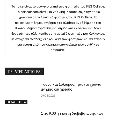
Το noise είναι το νεανικό brand των φοιτητών του KES College.
Το noiseair.com είναι μια νεανική ιστοσελίδα, στην οποία
γράφουν αποκλειστικά φοιτητές του KES College. Το
noiseair.com δημιουργήθηκε στα πλαίσια αναβάθμισης του
Κλάδου Δημοσιογραφίας και Δημόσιων Σχέσεων και δίνει
δυνατότητες αλληλεπίδρασης μεταξύ φοιτητών και Κολλεγίου,
με στόχο να αναδειχθεί η δουλειά των φοιτητών και να πάρουν
μια γεύση από πραγματικές επαγγελματικές συνθήκες
εργασίας.
RELATED ARTICLES
Τάσος και Σολωμός: Τριάντα χρόνια
μνήμης και χρέους
09/08/2026
ΕΠΙΚΑΙΡΟΤΗΤΑ
Στις 9:00 η τελετή διαβεβαίωσης των