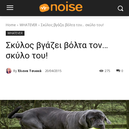
Home
WHATEVER
Σκύλος βγάζει βόλτα τον… σκύλο του!
WHATEVER
Σκύλος βγάζει βόλτα τον…
σκύλο του!
By
Έλενα Τσικκά
20/04/2015
275
0