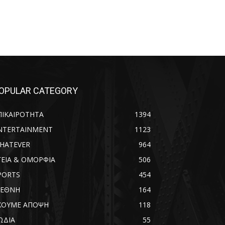
OPULAR CATEGORY
ΠΙΚΑΙΡΟΤΗΤΑ
1394
NTERTAINMENT
1123
HATEVER
964
ΓΕΙΑ & ΟΜΟΡΦΙΑ
506
PORTS
454
ΙΕΘΝΗ
164
ΧΟΥΜΕ ΑΠΟΨΗ
118
ΩΔΙΑ
55