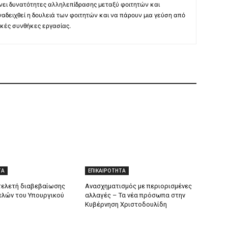
νει δυνατότητες αλληλεπίδρασης μεταξύ φοιτητών και
ναδειχθεί η δουλειά των φοιτητών και να πάρουν μια γεύση από
κές συνθήκες εργασίας.
ΤΑ
ΕΠΙΚΑΙΡΟΤΗΤΑ
 τελετή διαβεβαίωσης
Ανασχηματισμός με περιορισμένες
ελών του Υπουργικού
αλλαγές – Τα νέα πρόσωπα στην
Κυβέρνηση Χριστοδουλίδη