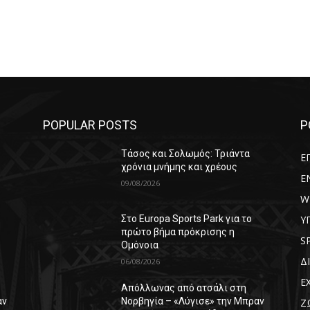
POPULAR POSTS
P
Τάσος και Σολωμός: Τριάντα
Ε
χρόνια μνήμης και χρέους
E
09/08/2026
W
Υ
Στο Europa Sports Park για το
πρώτο βήμα πρόκρισης η
S
Ομόνοια
Δ
06/08/2026
Ε
Απόλλωνας από ατσάλι στη
αν
Νορβηγία – «Λύγισε» την Μπραν
Ζ