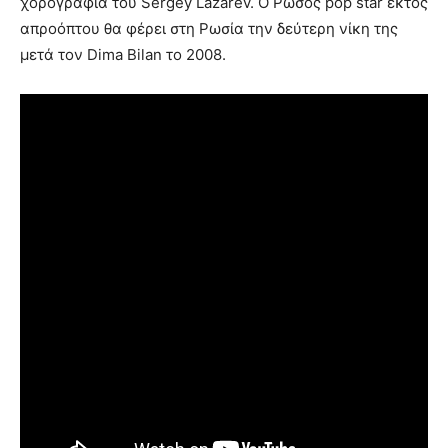
χορογραφία του Sergey Lazarev. Ο Ρώσος pop star εκτός
απροόπτου θα φέρει στη Ρωσία την δεύτερη νίκη της
μετά τον Dima Bilan το 2008.