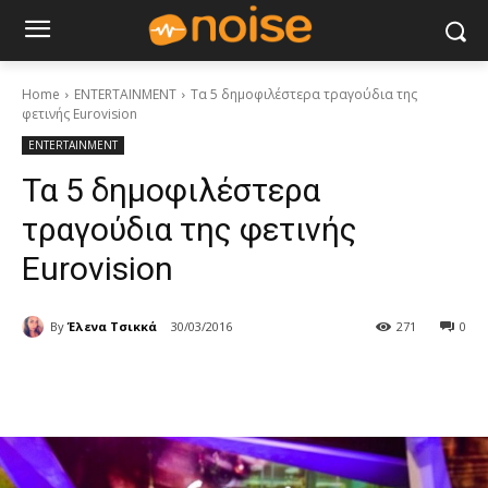
Home
ENTERTAINMENT
Τα 5 δημοφιλέστερα τραγούδια της
φετινής Eurovision
ENTERTAINMENT
Τα 5 δημοφιλέστερα
τραγούδια της φετινής
Eurovision
By
Έλενα Τσικκά
30/03/2016
271
0