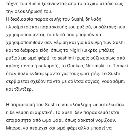
τέχνη του Sushi ξεκινώντας από το αρχικό στάδιο έως
την ολοκλήρωσή του.
Η διαδικασία παρασκευής του Sushi, δηλαδή,
πλυσίματος και παρασκευής του ρυζιού, οι σάλτσες που
χρησιμοποιούνται, τα υλικά που μπορούν να
χρησιμοποιηθούν σαν γέμιση και για κάλυψη των Sushi
και τα διάφορα είδη, όπως το Nigiri (μικρές μπάλες
ρυζιού με ωμό ψάρι), το sashimi (χωρίς ρύζι κυρίως από
κρέας τόνου ή σολομού), το Gunkan, Norimaki, το Temaki
ήταν πολύ ενδιαφέροντα για τους φοιτητές. Το Sushi
σερβίρεται σχεδόν πάντα με σάλτσα σόγιας, γουασάμπι
και τζίντζερ.
Η παρασκευή του Sushi είναι ολόκληρη «ιεροτελεστία»,
η δε γεύση εξαιρετική. Το Sushi δεν παρασκευάζεται
απαραίτητα από ωμό ψάρι, όπως αρκετοί νομίζουν.
Μπορεί να περιέχει και ωμό ψάρι αλλά μπορεί να