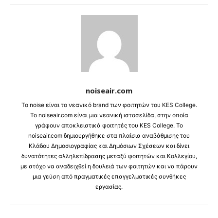
noiseair.com
Το noise είναι το νεανικό brand των φοιτητών του KES College.
Το noiseair.com είναι μια νεανική ιστοσελίδα, στην οποία
γράφουν αποκλειστικά φοιτητές του KES College. Το
noiseair.com δημιουργήθηκε στα πλαίσια αναβάθμισης του
Κλάδου Δημοσιογραφίας και Δημόσιων Σχέσεων και δίνει
δυνατότητες αλληλεπίδρασης μεταξύ φοιτητών και Κολλεγίου,
με στόχο να αναδειχθεί η δουλειά των φοιτητών και να πάρουν
μια γεύση από πραγματικές επαγγελματικές συνθήκες
εργασίας.