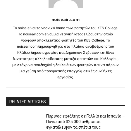
noiseair.com
Το noise είναι το νεανικό brand των φοιτητών του KES College.
Το noiseair.com είναι μια νεανική ιστοσελίδα, στην οποία
γράφουν αποκλειστικά φοιτητές του KES College. Το
noiseair.com δημιουργήθηκε στα πλαίσια αναβάθμισης του
Κλάδου Δημοσιογραφίας και Δημόσιων Σχέσεων και δίνει
δυνατότητες αλληλεπίδρασης μεταξύ φοιτητών και Κολλεγίου,
με στόχο να αναδειχθεί η δουλειά των φοιτητών και να πάρουν
μια γεύση από πραγματικές επαγγελματικές συνθήκες
εργασίας.
RELATED ARTICLES
Πύρινος εφιάλτης σε Γαλλία και Ισπανία –
Πάνω από 325.000 άνθρωποι
εγκατέλειψαν τα σπίτια τους