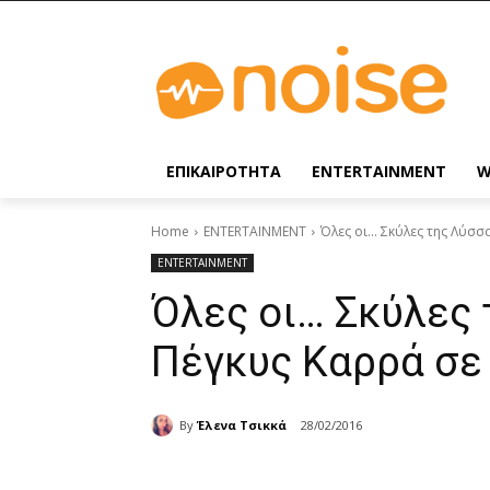
ΕΠΙΚΑΙΡΟΤΗΤΑ
ENTERTAINMENT
W
Home
ENTERTAINMENT
Όλες οι... Σκύλες της Λύσσ
ENTERTAINMENT
Όλες οι… Σκύλες 
Πέγκυς Καρρά σε 
By
Έλενα Τσικκά
28/02/2016
Share