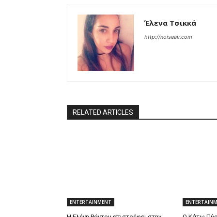
Έλενα Τσικκά
http://noiseair.com
RELATED ARTICLES
ENTERTAINMENT
ENTERTAIN
Η Ελένη Ράντου επιστρέφει στην
Ο Κάτω Πύρ