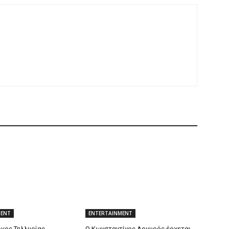
MENT
ENTERTAINMENT
γος Τηλλυρίας
Ο Κωνσταντίνος Αργυρός έρχεται