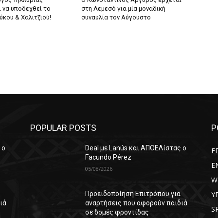
 να υποδεχθεί το
στη Λεμεσό για μία μοναδική
ύκου & Χαλιτζιού!
συναυλία τον Αύγουστο
POPULAR POSTS
P
 ο
Deal με Lanús και ΑΠΟΕΛίστας ο
Ε
Facundo Pérez
E
05/08/2026
W
Υ
Προειδοποίηση Επιτρόπου για
ιά
αναρτήσεις που αφορούν παιδιά
S
σε δομές φροντίδας