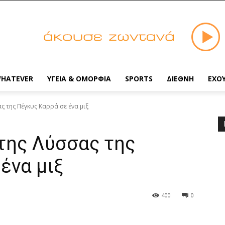
HATEVER
ΥΓΕΙΑ & ΟΜΟΡΦΙΑ
SPORTS
ΔΙΕΘΝΗ
ΕΧΟ
ας της Πέγκυς Καρρά σε ένα μιξ
της Λύσσας της
ένα μιξ
400
0