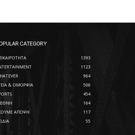
OPULAR CATEGORY
ΠΙΚΑΙΡΟΤΗΤΑ
1393
NTERTAINMENT
1123
HATEVER
964
ΓΕΙΑ & ΟΜΟΡΦΙΑ
506
PORTS
454
ΙΕΘΝΗ
164
ΧΟΥΜΕ ΑΠΟΨΗ
117
ΩΔΙΑ
55