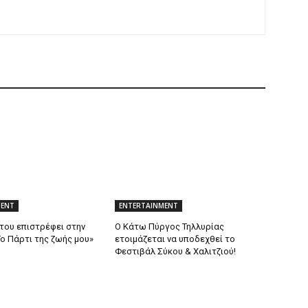
MENT
ENTERTAINMENT
ντου επιστρέφει στην
Ο Κάτω Πύργος Τηλλυρίας
ο Πάρτι της ζωής μου»
ετοιμάζεται να υποδεχθεί το
Φεστιβάλ Σύκου & Χαλιτζιού!