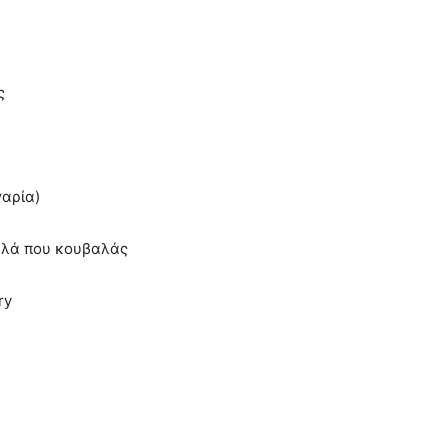
ς
γαρία)
αλά που κουβαλάς
ry