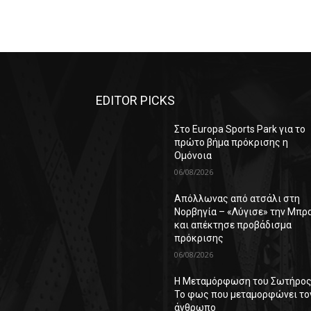
EDITOR PICKS
Στο Europa Sports Park για το
πρώτο βήμα πρόκρισης η
Ομόνοια
06/08/2026
Απόλλωνας από ατσάλι στη
Νορβηγία – «Λύγισε» την Μπρ
και απέκτησε προβάδισμα
πρόκρισης
06/08/2026
Η Μεταμόρφωση του Σωτήρος
Το φως που μεταμορφώνει το
άνθρωπο