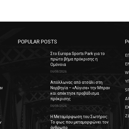
POPULAR POSTS
P
Στο Europa Sports Park για το
Ε
πρώτο βήμα πρόκρισης η
E
Ομόνοια
06/08/2026
W
Υ
Απόλλωνας από ατσάλι στη
αν
Νορβηγία – «Λύγισε» την Μπραν
S
και απέκτησε προβάδισμα
Δ
πρόκρισης
06/08/2026
Ε
Ζ
:
Η Μεταμόρφωση του Σωτήρος:
ν
Το φως που μεταμορφώνει τον
άνθρωπο