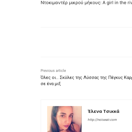
Ντοκιμαντέρ μικρού μήκους: A girl in the ri
Share
Previous article
Όλες οι… Σκύλες της Λύσσας της Πέγκυς Καρ
σε ένα μιξ
Έλενα Τσικκά
http://noiseair.com