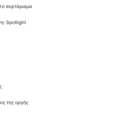
αλο σορτάρισμα
η: Spotlight
ς
ος της οργής